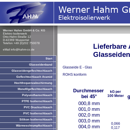
Werner Hahm GmbH & Co. KG
Elektro-Isolierwerk
Otto-Hahn-Straße 12
D-42369 Wuppertal
Telefon +49 (0)202 750078
Lieferbare Ab
eMail info
@
hahm-co.de
Glasseidenrohs
Start
Glasseidenband
Glasseide E - Glas
Glasseidengeflechtschlauch
ROHS konform
Geflechtschlauch Aramid
Hochfrequenzabschirmung
Monofilgeflechtschlauch
Durchmesser
kG per
Polyurethanschlauch
bei 45°
100 Meter
g
PTFE Isolierschlauch
000,8 mm
PVC Druckschlauch
001,0 mm
PVC Isolierschlauch
002,0 mm
Silikon Isolierschlauch
003,0 mm
0,066
Wärmeschrumpfschlauch
004,0 mm
0,117