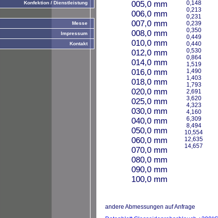
005,0 mm
0,148
Konfektion / Dienstleistung
0,213
006,0 mm
0,231
007,0 mm
0,239
Messe
0,350
008,0 mm
Impressum
0,449
010,0 mm
0,440
Kontakt
0,530
012,0 mm
0,864
014,0 mm
1,519
016,0 mm
1,490
1,403
018,0 mm
1,793
020,0 mm
2,691
3,620
025,0 mm
4,323
030,0 mm
4,160
6,309
040,0 mm
8,494
050,0 mm
10,554
060,0 mm
12,635
14,657
070,0 mm
080,0 mm
090,0 mm
100,0 mm
andere Abmessungen auf Anfrage