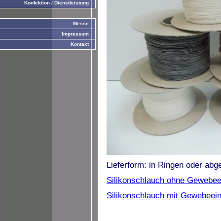
Konfektion / Dienstleistung
Messe
Impressum
Kontakt
Lieferform: in Ringen oder ab
Silikonschlauch ohne Gewebee
Silikonschlauch mit Gewebeein