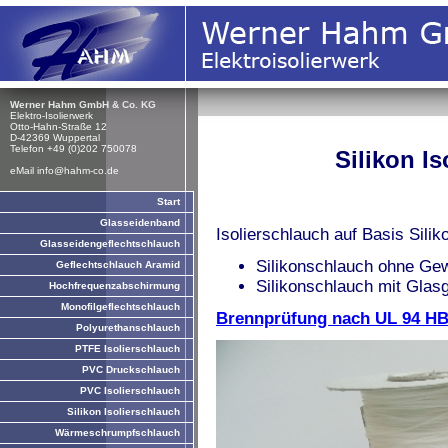
Werner Hahm GmbH & Co. KG
Elektro-Isolierwerk
Otto-Hahn-Straße 12
D-42369 Wuppertal
Telefon +49 (0)202 750078
Silikon Isoli
eMail info
@
hahm-co.de
Start
Glasseidenband
Isolierschlauch auf Basis Silik
Glasseidengeflechtschlauch
Silikonschlauch ohne Ge
Geflechtschlauch Aramid
Silikonschlauch mit Gla
Hochfrequenzabschirmung
Monofilgeflechtschlauch
Brennprüfung nach UL 94 HB 
Polyurethanschlauch
PTFE Isolierschlauch
PVC Druckschlauch
PVC Isolierschlauch
Silikon Isolierschlauch
Wärmeschrumpfschlauch